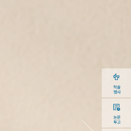
학술
행사
논문
투고