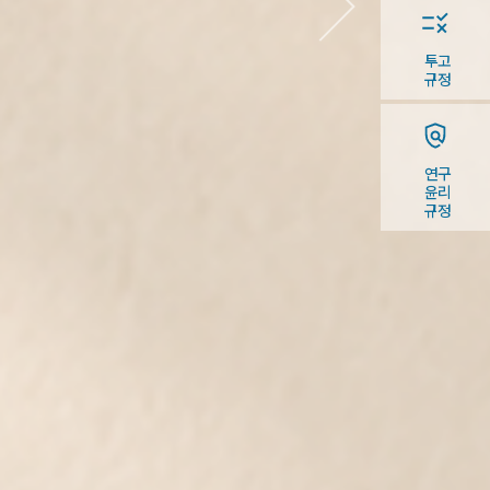
투고
규정
연구
윤리
규정