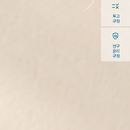
투고
규정
연구
윤리
규정