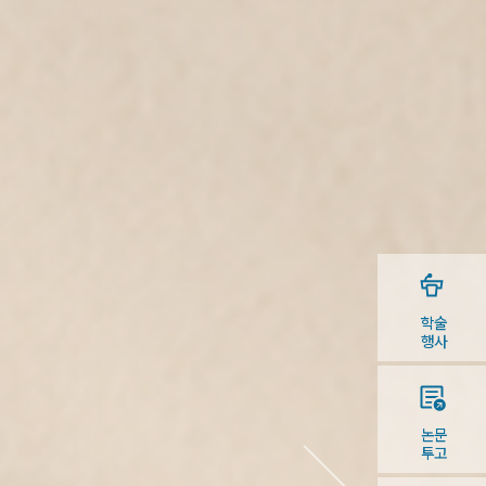
학술
행사
논문
투고