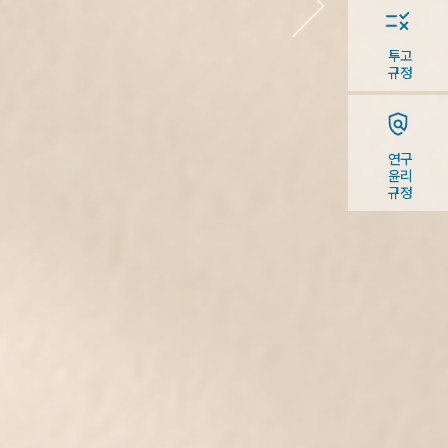
투고
규정
연구
윤리
규정