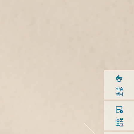
학술
행사
논문
투고